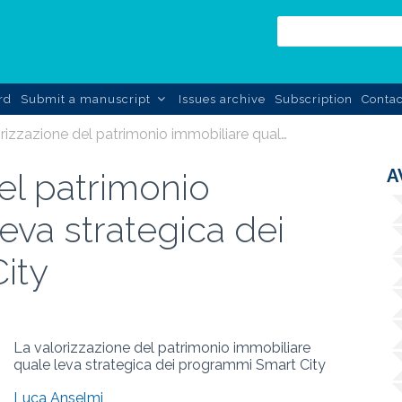
rd
Submit a manuscript
Issues archive
Subscription
Contac
la valorizzazione del patrimonio immobiliare quale leva strategica dei programmi smart city
A
el patrimonio
eva strategica dei
ity
La valorizzazione del patrimonio immobiliare
quale leva strategica dei programmi Smart City
Luca Anselmi