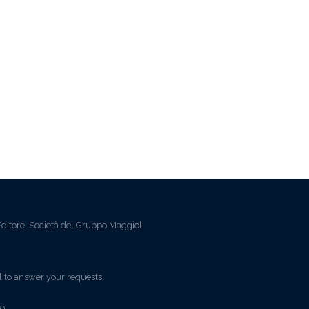
ditore, Società del Gruppo Maggioli
l to answer your requests.
0,