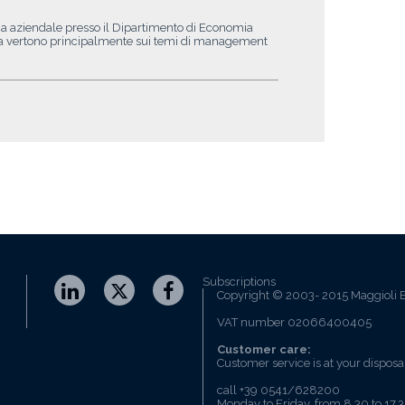
ia aziendale presso il Dipartimento di Economia
cerca vertono principalmente sui temi di management
Subscriptions
Copyright © 2003- 2015 Maggioli E
VAT number 02066400405
Customer care:
Customer service is at your disposa
call +39 0541/628200
Monday to Friday, from 8.30 to 17.3