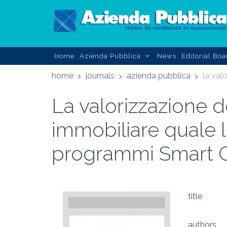
Home
Azienda Pubblica
News
Editorial Boa
home
journals
azienda pubblica
La valorizzazione d
immobiliare quale l
programmi Smart C
title
authors