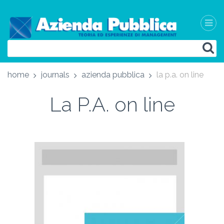
home
journals
azienda pubblica
la p.a. on line
La P.A. on line