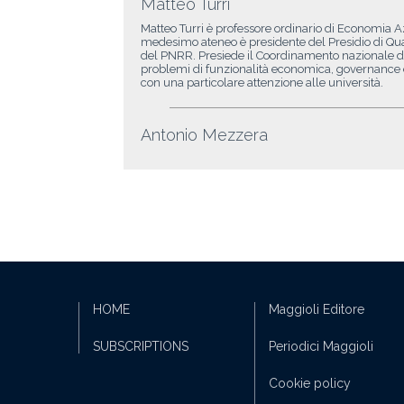
Matteo Turri
Matteo Turri è professore ordinario di Economia Az
medesimo ateneo è presidente del Presidio di Qua
del PNRR. Presiede il Coordinamento nazionale de
problemi di funzionalità economica, governance 
con una particolare attenzione alle università.
Antonio Mezzera
HOME
Maggioli Editore
SUBSCRIPTIONS
Periodici Maggioli
Cookie policy