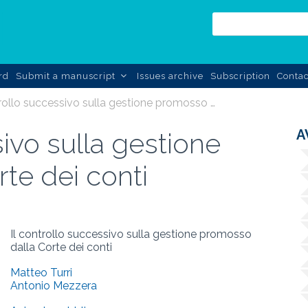
rd
Submit a manuscript
Issues archive
Subscription
Contac
il controllo successivo sulla gestione promosso dalla corte dei conti
A
sivo sulla gestione
te dei conti
Il controllo successivo sulla gestione promosso
dalla Corte dei conti
Matteo Turri
Antonio Mezzera