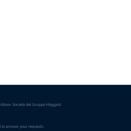
ditore, Società del Gruppo Maggioli
l to answer your requests.