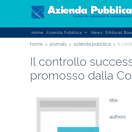
Home
Azienda Pubblica
News
Editorial Boa
home
journals
azienda pubblica
Il controllo succes
promosso dalla Cor
title
authors