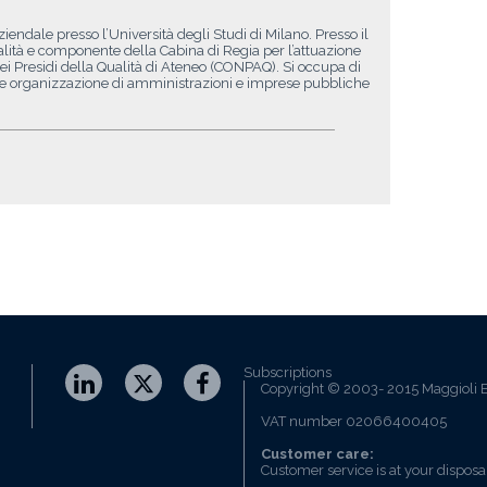
iendale presso l’Università degli Studi di Milano. Presso il
lità e componente della Cabina di Regia per l’attuazione
i Presidi della Qualità di Ateneo (CONPAQ). Si occupa di
e organizzazione di amministrazioni e imprese pubbliche
Subscriptions
Copyright © 2003- 2015 Maggioli E
VAT number 02066400405
Customer care:
Customer service is at your disposa