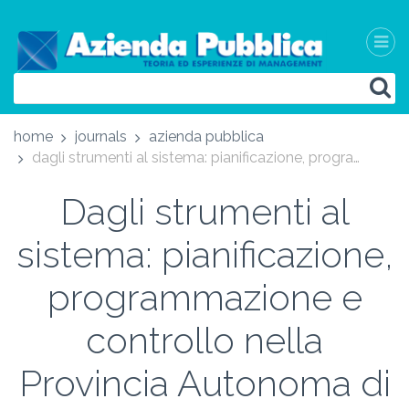
home
journals
azienda pubblica
dagli strumenti al sistema: pianificazione, programmazione e controllo nella provincia autonoma di bolzano - strategic management at the autonomous province of bolzano / bozen: towards a systemic approach
Dagli strumenti al
sistema: pianificazione,
programmazione e
controllo nella
Provincia Autonoma di