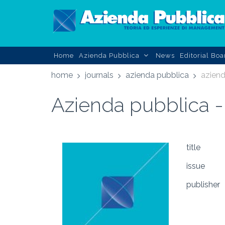
Home
Azienda Pubblica
News
Editorial Boa
home
journals
azienda pubblica
aziend
Azienda pubblica -
title
issue
publisher