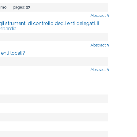
damo
pages:
27
Abstract
∨
li strumenti di controllo degli enti delegati. Il
ombardia
Abstract
∨
enti locali?
Abstract
∨