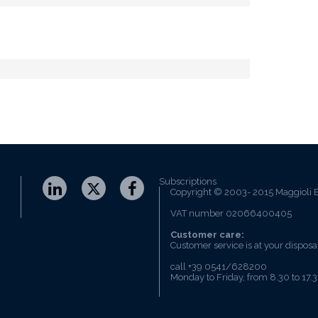
Subscriptions
Copyright © 2003- 2015 Maggioli E
VAT number 02066400405
Customer care:
Customer service is at your disposa
call +39 0541/628200
Monday to Friday, from 8.30 to 17.3