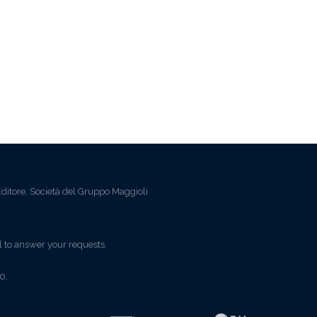
ditore, Società del Gruppo Maggioli
l to answer your requests.
0,