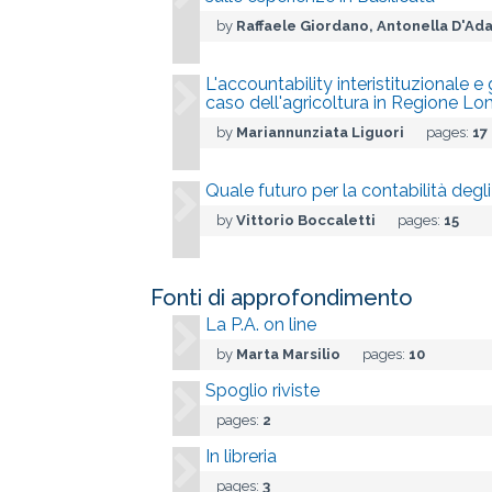
by
Raffaele Giordano, Antonella D'A
L'accountability interistituzionale e g
caso dell'agricoltura in Regione L
by
Mariannunziata Liguori
pages:
17
Quale futuro per la contabilità degli 
by
Vittorio Boccaletti
pages:
15
Fonti di approfondimento
La P.A. on line
by
Marta Marsilio
pages:
10
Spoglio riviste
pages:
2
In libreria
pages:
3