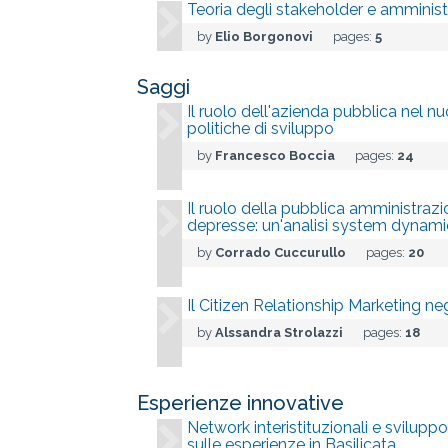
Teoria degli stakeholder e amminis
by
Elio Borgonovi
pages:
5
Saggi
Il ruolo dell'azienda pubblica nel
politiche di sviluppo
by
Francesco Boccia
pages:
24
Il ruolo della pubblica amministrazio
depresse: un'analisi system dynami
by
Corrado Cuccurullo
pages:
20
Il Citizen Relationship Marketing negl
by
Alssandra Strolazzi
pages:
18
Esperienze innovative
Network interistituzionali e sviluppo 
sulle esperienze in Basilicata