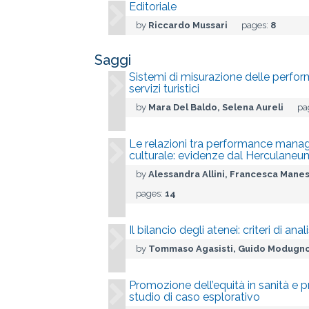
Editoriale
by
Riccardo Mussari
pages:
8
Saggi
Sistemi di misurazione delle perfor
servizi turistici
by
Mara Del Baldo, Selena Aureli
pa
Le relazioni tra performance mana
culturale: evidenze dal Herculaneu
by
Alessandra Allini, Francesca Mane
pages:
14
Il bilancio degli atenei: criteri di an
by
Tommaso Agasisti, Guido Modugn
Promozione dell’equità in sanità e
studio di caso esplorativo