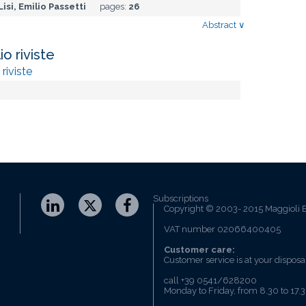
isi, Emilio Passetti
pages:
26
Abstract
∨
o riviste
riviste
Subscriptions
Copyright © 2003- 2015 Maggioli E
VAT number 02066400405
Customer care:
Customer service is at your disposa
call +39 0541/628200
Monday to Friday, from 8.30 to 17.3