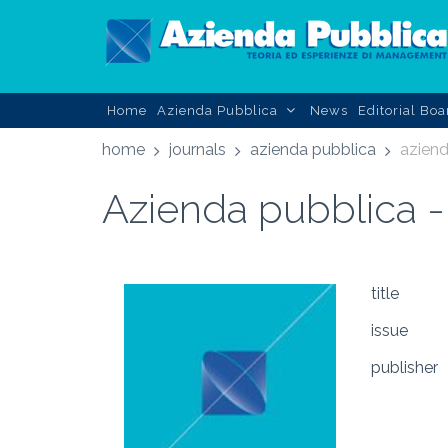
Home
Azienda Pubblica
News
Editorial Boa
home
journals
azienda pubblica
aziend
Azienda pubblica -
title
issue
publisher