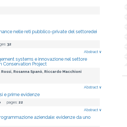
mance nelle reti pubblico-private del settoredei
ges:
32
Abstract
∨
gement systems e innovazione nel settore
m Conservation Project
s Rossi, Rosanna Spanò, Riccardo Macchioni
Abstract
∨
alisi e prime evidenze
o
pages:
22
Abstract
∨
 programmazione aziendale: evidenze da uno