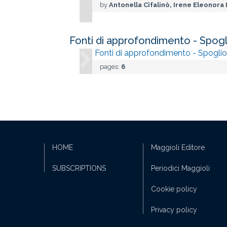
by
Antonella Cifalinò, Irene Eleonora L
Fonti di approfondimento - Spogli
Fonti di approfondimento - Spoglio 
pages:
6
HOME
Maggioli Editore
SUBSCRIPTIONS
Periodici Maggioli
Cookie policy
Privacy policy