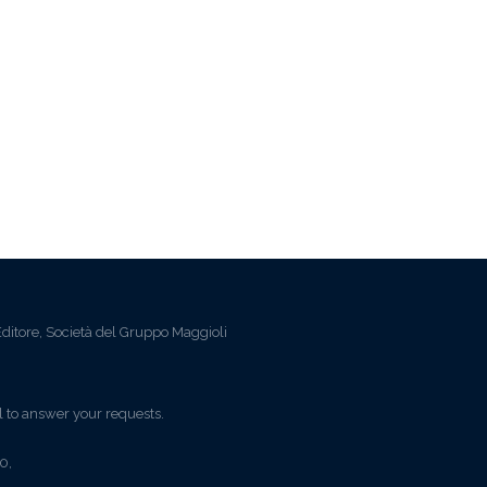
ditore, Società del Gruppo Maggioli
l to answer your requests.
0,