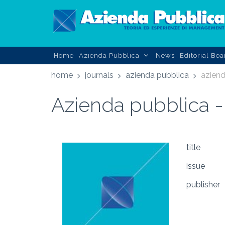
Home
Azienda Pubblica
News
Editorial Boa
home
journals
azienda pubblica
aziend
Azienda pubblica -
title
issue
publisher