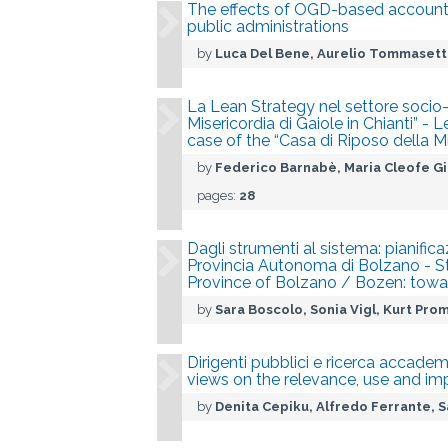
The effects of OGD-based accounti
public administrations
by
Luca Del Bene, Aurelio Tommasetti
La Lean Strategy nel settore socio-s
Misericordia di Gaiole in Chianti” - 
case of the “Casa di Riposo della Mis
by
Federico Barnabè, Maria Cleofe Gio
pages:
28
Dagli strumenti al sistema: pianifi
Provincia Autonoma di Bolzano - 
Province of Bolzano / Bozen: tow
by
Sara Boscolo, Sonia Vigl, Kurt Pro
Dirigenti pubblici e ricerca accadem
views on the relevance, use and i
by
Denita Cepiku, Alfredo Ferrante, 