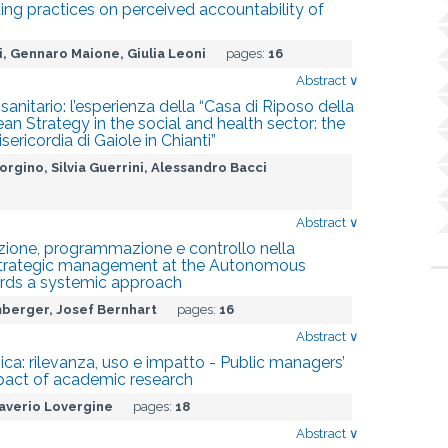
ng practices on perceived accountability of
, Gennaro Maione, Giulia Leoni
pages:
16
Abstract
∨
anitario: l’esperienza della “Casa di Riposo della
Lean Strategy in the social and health sector: the
ericordia di Gaiole in Chianti”
rgino, Silvia Guerrini, Alessandro Bacci
Abstract
∨
cazione, programmazione e controllo nella
Strategic management at the Autonomous
ards a systemic approach
mberger, Josef Bernhart
pages:
16
Abstract
∨
ica: rilevanza, uso e impatto - Public managers’
mpact of academic research
Saverio Lovergine
pages:
18
Abstract
∨