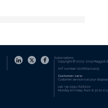
Subscriptions
Copyright © 2003- 2015 Maggioli E
VAT number 02066400405
Customer care:
Customer service is at your disposa
call +39 0541/628200
Monday to Friday, from 8.30 to 17.3