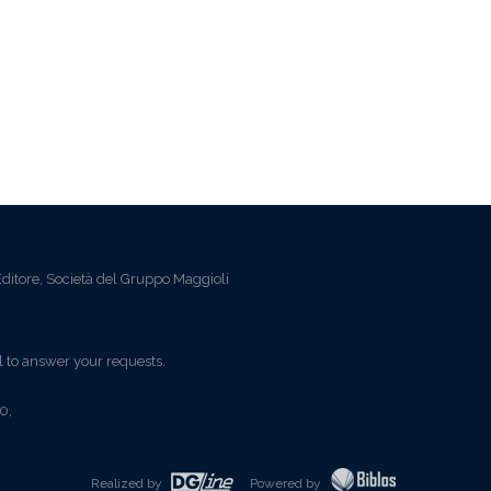
ditore, Società del Gruppo Maggioli
l to answer your requests.
0,
Realized by
Powered by