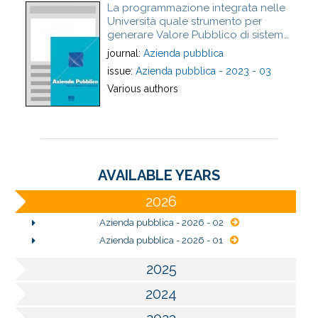
La programmazione integrata nelle
Università quale strumento per
generare Valore Pubblico di sistema
- Outcome integrated planning in
journal:
Azienda pubblica
universities as an approach to
issue:
Azienda pubblica - 2023 - 03
public value creation
Various authors
AVAILABLE YEARS
2026
Azienda pubblica - 2026 - 02
Azienda pubblica - 2026 - 01
2025
2024