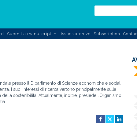
rd
Submit a manuscript
Issues archive
Subscription
Contac
A
ndale presso il Dipartimento di Scienze economiche e sociali
enza. I suoi interessi di ricerca vertono principalmente sulla
ella sostenibilità. Attualmente, inoltre, presiede l’Organismo
zia.