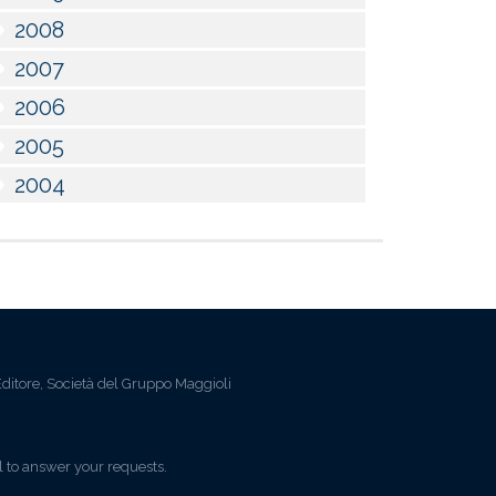
2008
2007
2006
2005
2004
ditore, Società del Gruppo Maggioli
l to answer your requests.