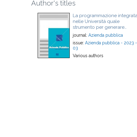
Author's titles
La programmazione integrat
nelle Università quale
strumento per generare
Valore Pubblico di sistema -
journal:
Azienda pubblica
Outcome integrated plannin
issue:
Azienda pubblica - 2023 -
in universities as an approach
03
to public value creation
Various authors