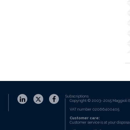
Subscriptions
Copyright © 2003- 2015 Maggioli E
VAT number 02066400405
Customer care:
Customer service is at your disposa