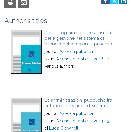
Author's titles
Dalla programmazione ai risultati
della gestione nel sistema di
bilancio delle regioni. Il principio
della coerenza quale “filo di
journal:
Azienda pubblica
Arianna” - From planning to
issue:
Azienda pubblica - 2018 - 4
reporting in the regional accounting
system. The coherence principle as
Various authors
"Ariadne's thread"
Le amministrazioni pubbliche tra
autonomia e vincoli di sistema
journal:
Azienda pubblica
issue:
Azienda pubblica - 2013 - 3
di
Lucia Giovanelli