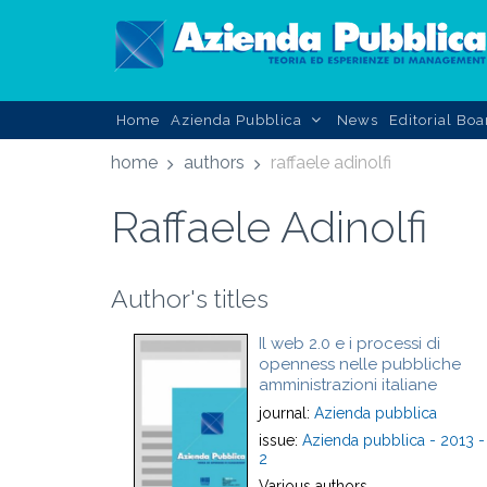
Home
Azienda Pubblica
News
Editorial Boa
home
authors
raffaele adinolfi
Raffaele Adinolfi
Author's titles
Il web 2.0 e i processi di
openness nelle pubbliche
amministrazioni italiane
journal:
Azienda pubblica
issue:
Azienda pubblica - 2013 -
2
Various authors