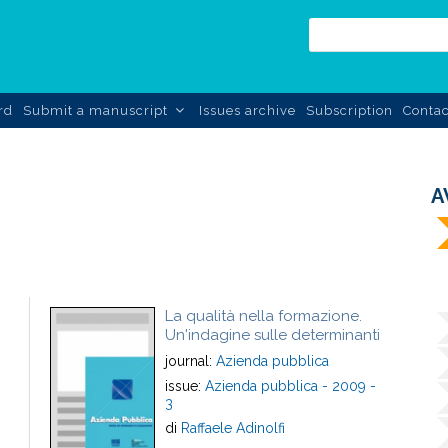
rd
Submit a manuscript
Issues archive
Subscription
Contac
A
La qualità nella formazione.
Un'indagine sulle determinanti
journal:
Azienda pubblica
issue:
Azienda pubblica - 2009 -
3
di
Raffaele Adinolfi