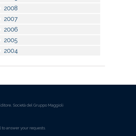
2008
2007
2006
2005
2004
ditore, Società del Gruppo Maggioli
l to answer your requests.