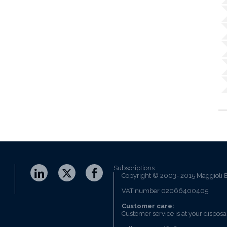
Subscriptions
Copyright © 2003- 2015 Maggioli E
VAT number 02066400405
Customer care:
Customer service is at your disposa