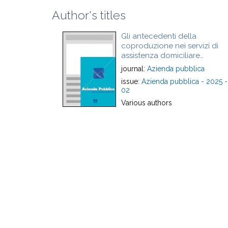
Author's titles
Gli antecedenti della
coproduzione nei servizi di
assistenza domiciliare
integrata: la “voce” dei
journal:
Azienda pubblica
professionisti sanitari - Co-
issue:
Azienda pubblica - 2025 -
production antecedents in
02
home-care services: the
Various authors
regular providers’ “voice”