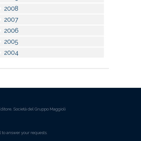
2008
2007
2006
2005
2004
ditore, Società del Gruppo Maggioli
l to answer your requests.