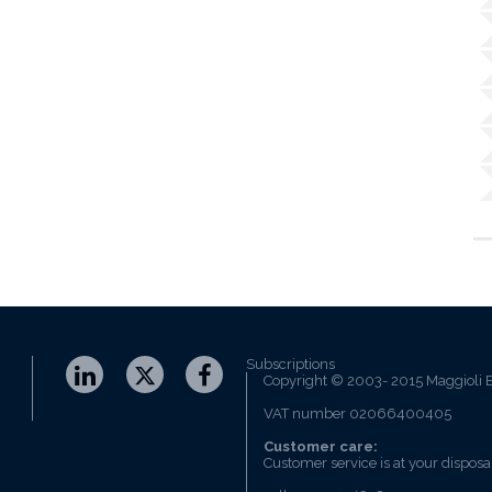
Subscriptions
Copyright © 2003- 2015 Maggioli E
VAT number 02066400405
Customer care:
Customer service is at your disposa