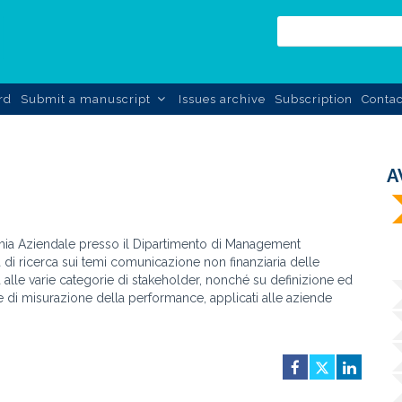
rd
Submit a manuscript
Issues archive
Subscription
Contac
A
mia Aziendale presso il Dipartimento di Management
tà di ricerca sui temi comunicazione non finanziaria delle
ta alle varie categorie di stakeholder, nonché su definizione ed
e di misurazione della performance, applicati alle aziende