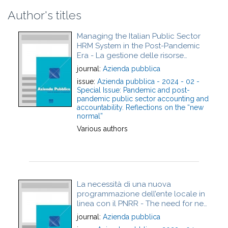
Author's titles
Managing the Italian Public Sector
HRM System in the Post-Pandemic
Era - La gestione delle risorse
umane nella PA locale nel periodo
journal:
Azienda pubblica
post-covid
issue:
Azienda pubblica - 2024 - 02 -
Special Issue: Pandemic and post-
pandemic public sector accounting and
accountability. Reflections on the “new
normal”
Various authors
La necessità di una nuova
programmazione dell’ente locale in
linea con il PNRR - The need for new
local authority planning in line with
journal:
Azienda pubblica
the PNRR