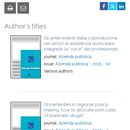
Author's titles
Gli antecedenti della coproduzione
nei servizi di assistenza domiciliare
integrata: la “voce” dei professionisti
sanitari - Co-production
journal:
Azienda pubblica
antecedents in home-care services:
issue:
Azienda pubblica - 2025 - 02
the regular providers’ “voice”
Various authors
Uncertainties in regional policy-
making: how to allocate joint costs
of plasmato drugs?
journal:
Azienda pubblica