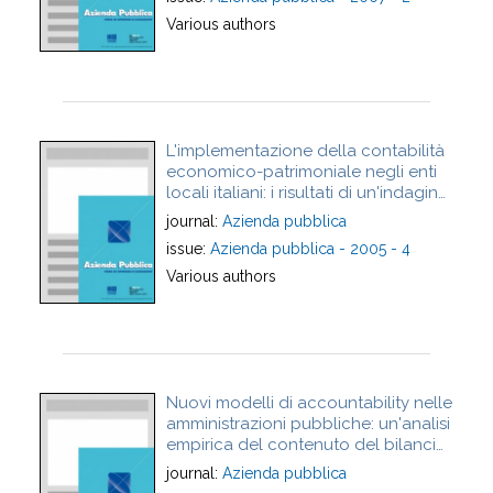
Various authors
L'implementazione della contabilità
economico-patrimoniale negli enti
locali italiani: i risultati di un'indagine
empirica
journal:
Azienda pubblica
issue:
Azienda pubblica - 2005 - 4
Various authors
Nuovi modelli di accountability nelle
amministrazioni pubbliche: un'analisi
empirica del contenuto del bilancio
sociale degli enti locali
journal:
Azienda pubblica