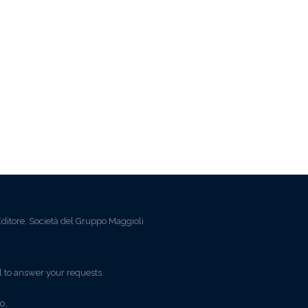
ditore, Società del Gruppo Maggioli
l to answer your requests.
0,