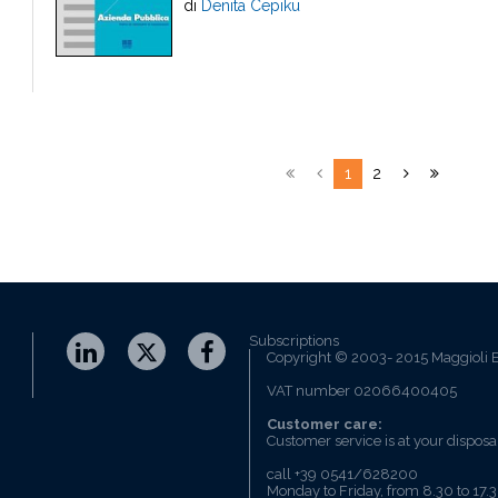
di
Denita Cepiku
1
2
Subscriptions
Copyright © 2003- 2015 Maggioli E
VAT number 02066400405
Customer care:
Customer service is at your disposa
call +39 0541/628200
Monday to Friday, from 8.30 to 17.3