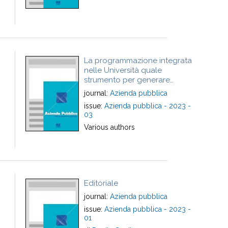
La programmazione integrata
nelle Università quale
strumento per generare
Valore Pubblico di sistema -
journal:
Azienda pubblica
Outcome integrated planning
issue:
Azienda pubblica - 2023 -
in universities as an approach
03
to public value creation
Various authors
Editoriale
journal:
Azienda pubblica
issue:
Azienda pubblica - 2023 -
01