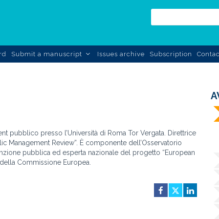
rd
Submit a manuscript
Issues archive
Subscription
Contac
A
t pubblico presso l’Università di Roma Tor Vergata. Direttrice
Public Management Review”. È componente dell’Osservatorio
unzione pubblica ed esperta nazionale del progetto “European
 della Commissione Europea.