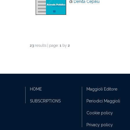
di
Denita Cepiku
23
results | page:
1
by
2
HOME
Maggioli Editore
SUBSCRIPTIONS
Periodici Maggioli
Cookie policy
Privacy policy